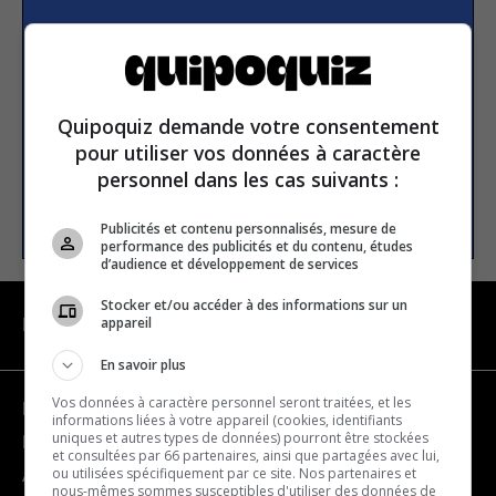
S’inscrire à la newsletter
E-mail
Quipoquiz demande votre consentement
pour utiliser vos données à caractère
personnel dans les cas suivants :
S’INSCRIRE
Publicités et contenu personnalisés, mesure de
performance des publicités et du contenu, études
d’audience et développement de services
Stocker et/ou accéder à des informations sur un
appareil
NAVIGATION
En savoir plus
Vos données à caractère personnel seront traitées, et les
Devenir partenaire
informations liées à votre appareil (cookies, identifiants
uniques et autres types de données) pourront être stockées
Nous joindre
et consultées par 66 partenaires, ainsi que partagées avec lui,
ou utilisées spécifiquement par ce site. Nos partenaires et
À propos
nous-mêmes sommes susceptibles d'utiliser des données de