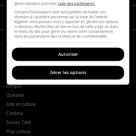
géolocalisation précises.
Liste des partenaires.
Certains fournisseurs sont susceptibles de traiter vos
données à caractère personnel sur la base de l'intérêt
CATÉGORIES
légitime. Vous pouvez vous y opposer en gérant vos options
ci-dessous. Recherchez un lien en bas de cette page ou dans
le menu du site pour gérer ou retirer votre consentement
dans les paramètres des cookies et de confidentialité.
Géographie
France
Autoriser
Europe
Amériques
Gérer les options
Asie
Afrique
Océanie
Arts et culture
Cinéma
Séries Télé
Pop culture