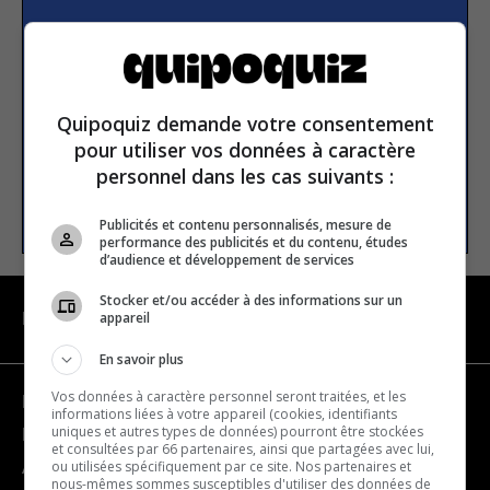
S’inscrire à la newsletter
E-mail
Quipoquiz demande votre consentement
pour utiliser vos données à caractère
personnel dans les cas suivants :
S’INSCRIRE
Publicités et contenu personnalisés, mesure de
performance des publicités et du contenu, études
d’audience et développement de services
Stocker et/ou accéder à des informations sur un
appareil
NAVIGATION
En savoir plus
Vos données à caractère personnel seront traitées, et les
Devenir partenaire
informations liées à votre appareil (cookies, identifiants
uniques et autres types de données) pourront être stockées
Nous joindre
et consultées par 66 partenaires, ainsi que partagées avec lui,
ou utilisées spécifiquement par ce site. Nos partenaires et
À propos
nous-mêmes sommes susceptibles d'utiliser des données de