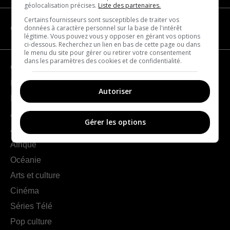
géolocalisation précises.
Liste des partenaires.
Certains fournisseurs sont susceptibles de traiter vos
données à caractère personnel sur la base de l'intérêt
CATÉGORIES
légitime. Vous pouvez vous y opposer en gérant vos options
ci-dessous. Recherchez un lien en bas de cette page ou dans
le menu du site pour gérer ou retirer votre consentement
dans les paramètres des cookies et de confidentialité.
Géographie
France
Autoriser
Europe
Amériques
Gérer les options
Asie
Afrique
Océanie
Arts et culture
Cinéma
Séries Télé
Pop culture