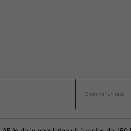
Chercher un quiz
 25 % de la population vit à moins de 150