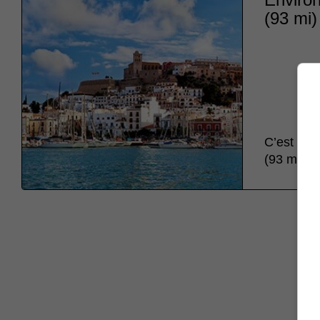
(93 mi)
C’est env
(93 mi) de