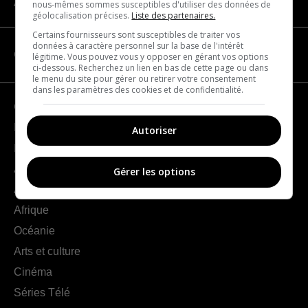
À propos
nous-mêmes sommes susceptibles d'utiliser des données de
géolocalisation précises.
Liste des partenaires.
Certains fournisseurs sont susceptibles de traiter vos
données à caractère personnel sur la base de l'intérêt
CATÉGORIES
légitime. Vous pouvez vous y opposer en gérant vos options
ci-dessous. Recherchez un lien en bas de cette page ou dans
le menu du site pour gérer ou retirer votre consentement
dans les paramètres des cookies et de confidentialité.
Géographie
France
Autoriser
Europe
Amériques
Gérer les options
Asie
Afrique
Océanie
Arts et culture
Cinéma
Séries Télé