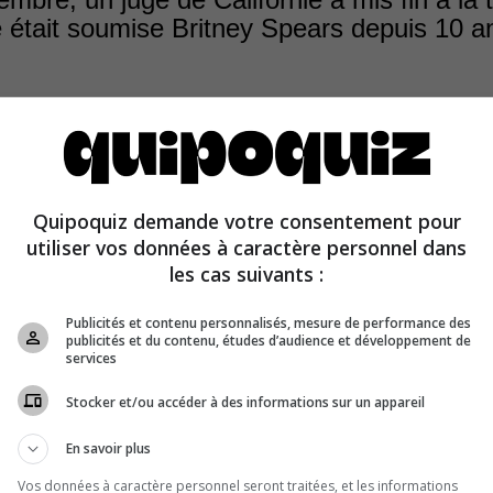
e était soumise Britney Spears depuis 10 a
sortie du documentaire
Framing Britney Spears
, la vedet
r le mouvement #FreeBritney, a publiquement dénoncé 
Quipoquiz demande votre consentement pour
 soufferts aux mains de son père, Jamie Spears, durant l
utiliser vos données à caractère personnel dans
sa tutelle. Elle a été libérée le 12 novembre.
les cas suivants :
Publicités et contenu personnalisés, mesure de performance des
publicités et du contenu, études d’audience et développement de
services
Stocker et/ou accéder à des informations sur un appareil
En savoir plus
Vos données à caractère personnel seront traitées, et les informations