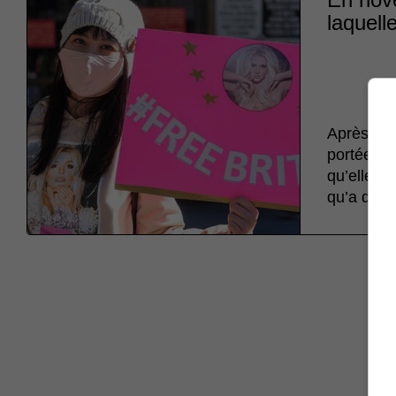
laquell
Après la 
portée pa
qu’elle a
qu’a duré 