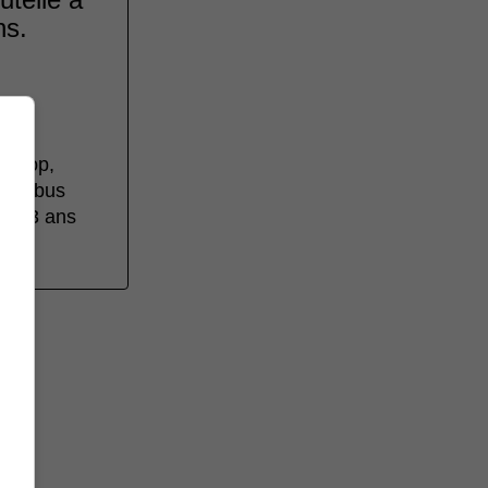
ns.
te pop,
les abus
es 13 ans