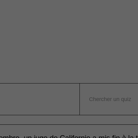
Chercher un quiz
mbre, un juge de Californie a mis fin à la t