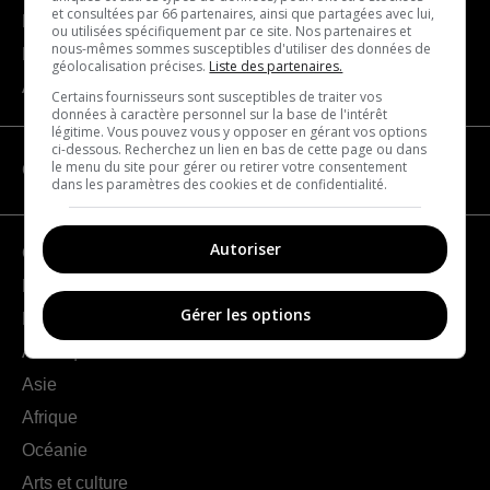
et consultées par 66 partenaires, ainsi que partagées avec lui,
Devenir partenaire
ou utilisées spécifiquement par ce site. Nos partenaires et
nous-mêmes sommes susceptibles d'utiliser des données de
Nous joindre
géolocalisation précises.
Liste des partenaires.
À propos
Certains fournisseurs sont susceptibles de traiter vos
données à caractère personnel sur la base de l'intérêt
légitime. Vous pouvez vous y opposer en gérant vos options
ci-dessous. Recherchez un lien en bas de cette page ou dans
le menu du site pour gérer ou retirer votre consentement
CATÉGORIES
dans les paramètres des cookies et de confidentialité.
Autoriser
Géographie
France
Gérer les options
Europe
Amériques
Asie
Afrique
Océanie
Arts et culture