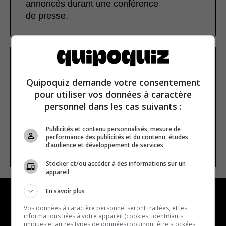
annoncés durant une conférence
de presse.
S’inscrire à la newsletter
Quipoquiz demande votre consentement
pour utiliser vos données à caractère
E-mail
personnel dans les cas suivants :
Publicités et contenu personnalisés, mesure de
performance des publicités et du contenu, études
S’INSCRIRE
d’audience et développement de services
Stocker et/ou accéder à des informations sur un
appareil
En savoir plus
NAVIGATION
Vos données à caractère personnel seront traitées, et les
informations liées à votre appareil (cookies, identifiants
uniques et autres types de données) pourront être stockées