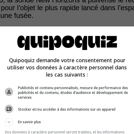
 pour l’objet le plus rapide lancé dans l’es
d’une fusée.
Quipoquiz demande votre consentement pour
puis Cape Canaveral le 19 janvier dernier, elle a atteint
utiliser vos données à caractère personnel dans
e 57 936 km/h (36 000 m/h).
les cas suivants :
Publicités et contenu personnalisés, mesure de performance des
publicités et du contenu, études d’audience et développement de
services
Stocker et/ou accéder à des informations sur un appareil
En savoir plus
Vos données à caractère personnel seront traitées, et les informations