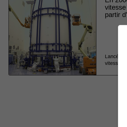
vitesse
partir 
Lancée de
vitesse d