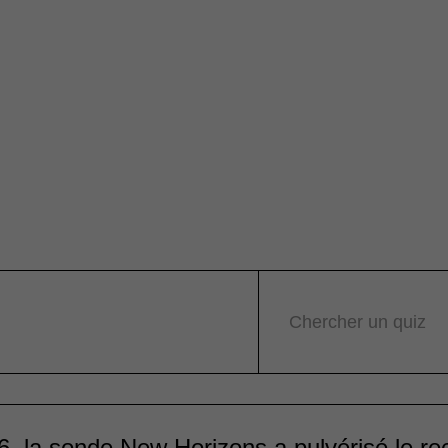
Chercher un quiz
, la sonde New Horizons a pulvérisé le re