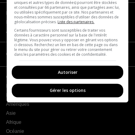
uniques et autres types de données) pourront être stockées
et consultées par 66 partenaires, ainsi que partagées avec lui,
ou utilisées spécifiquement par ce site. Nos partenaires et
Devenir partenaire
nous-mêmes sommes susceptibles d'utiliser des données de
géolocalisation précises.
Liste des partenaires.
Nous joindre
Certains fournisseurs sont susceptibles de traiter vos
À propos
données à caractère personnel sur la base de l'intérêt
légitime. Vous pouvez vous y opposer en gérant vos options
ci-dessous. Recherchez un lien en bas de cette page ou dans
le menu du site pour gérer ou retirer votre consentement
CATÉGORIES
dans les paramètres des cookies et de confidentialité.
Autoriser
Géographie
France
Gérer les options
Europe
Amériques
Asie
Afrique
Océanie