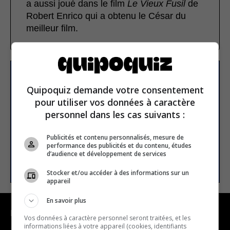
a aussi joué dans le film
Le Vieux Fusil
de
Robert Enrico qui a obtenu le César du
meilleur film.
S’inscrire à la newsletter
Quipoquiz demande votre consentement
pour utiliser vos données à caractère
personnel dans les cas suivants :
E-mail
Publicités et contenu personnalisés, mesure de
performance des publicités et du contenu, études
d’audience et développement de services
S’INSCRIRE
Stocker et/ou accéder à des informations sur un
appareil
En savoir plus
NAVIGATION
Vos données à caractère personnel seront traitées, et les
informations liées à votre appareil (cookies, identifiants