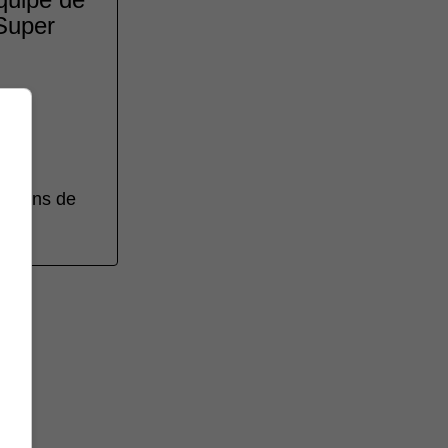
 Super
olphins de
as.