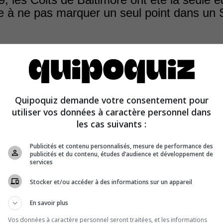
ire à ne pas marquer un seul point dans un
Quipoquiz demande votre consentement pour
aible score obtenu dans un Super Bowl a été celui des D
utiliser vos données à caractère personnel dans
1972. Ils avaient perdu 24-3 contre les Cowboys de Dall
les cas suivants :
Publicités et contenu personnalisés, mesure de performance des
publicités et du contenu, études d’audience et développement de
services
Stocker et/ou accéder à des informations sur un appareil
En savoir plus
Vos données à caractère personnel seront traitées, et les informations