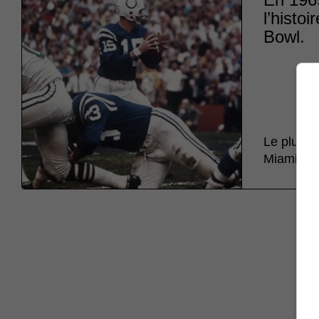
l’histo
Bowl.
Le plus f
Miami en 