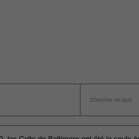
Chercher un quiz
, les Colts de Baltimore ont été la seule 