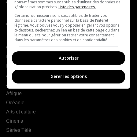
À propos
nous-mêmes sommes susceptibles d'utiliser des données de
géolocalisation précises.
Liste des partenaires.
Certains fournisseurs sont susceptibles de traiter vos
données à caractère personnel sur la base de l'intérêt
CATÉGORIES
légitime. Vous pouvez vous y opposer en gérant vos options
ci-dessous. Recherchez un lien en bas de cette page ou dans
le menu du site pour gérer ou retirer votre consentement
dans les paramètres des cookies et de confidentialité.
Géographie
France
Autoriser
Europe
Amériques
Gérer les options
Asie
Afrique
Océanie
Arts et culture
Cinéma
Séries Télé