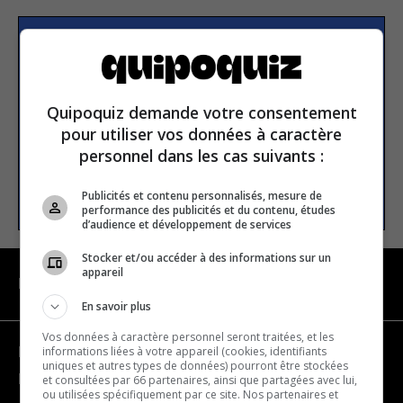
S’inscrire à la newsletter
Quipoquiz demande votre consentement
E-mail
pour utiliser vos données à caractère
personnel dans les cas suivants :
S’INSCRIRE
Publicités et contenu personnalisés, mesure de
performance des publicités et du contenu, études
d’audience et développement de services
Stocker et/ou accéder à des informations sur un
appareil
NAVIGATION
En savoir plus
Vos données à caractère personnel seront traitées, et les
informations liées à votre appareil (cookies, identifiants
Devenir partenaire
uniques et autres types de données) pourront être stockées
Nous joindre
et consultées par 66 partenaires, ainsi que partagées avec lui,
ou utilisées spécifiquement par ce site. Nos partenaires et