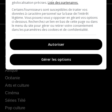
géolocalisation précises.
Liste des partenaires.
Certains fournisseurs sont susceptibles de traiter vos
données à caractère personnel sur la base de l'intérêt
CATÉGORIES
légitime. Vous pouvez vous y opposer en gérant vos options
ci-dessous. Recherchez un lien en bas de cette page ou dans
le menu du site pour gérer ou retirer votre consentement
dans les paramètres des cookies et de confidentialité.
Géographie
France
Autoriser
Europe
Amériques
Gérer les options
Asie
Afrique
Océanie
Arts et culture
Cinéma
Séries Télé
Pop culture