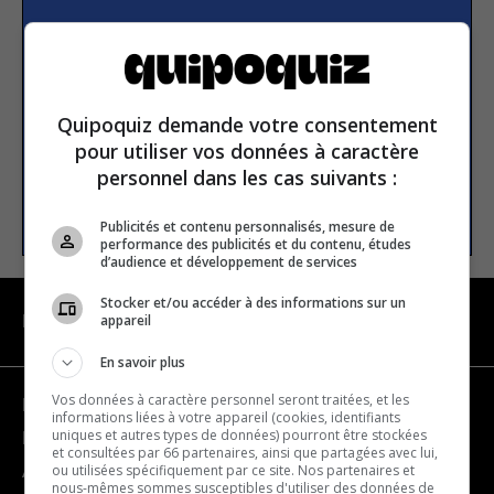
S’inscrire à la newsletter
E-mail
Quipoquiz demande votre consentement
pour utiliser vos données à caractère
personnel dans les cas suivants :
S’INSCRIRE
Publicités et contenu personnalisés, mesure de
performance des publicités et du contenu, études
d’audience et développement de services
Stocker et/ou accéder à des informations sur un
appareil
NAVIGATION
En savoir plus
Vos données à caractère personnel seront traitées, et les
Devenir partenaire
informations liées à votre appareil (cookies, identifiants
uniques et autres types de données) pourront être stockées
Nous joindre
et consultées par 66 partenaires, ainsi que partagées avec lui,
ou utilisées spécifiquement par ce site. Nos partenaires et
À propos
nous-mêmes sommes susceptibles d'utiliser des données de