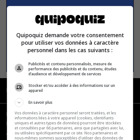
S’inscrire à la newsletter
E-mail
Quipoquiz demande votre consentement
pour utiliser vos données à caractère
personnel dans les cas suivants :
S’INSCRIRE
Publicités et contenu personnalisés, mesure de
performance des publicités et du contenu, études
d’audience et développement de services
Stocker et/ou accéder à des informations sur un
appareil
NAVIGATION
En savoir plus
Vos données à caractère personnel seront traitées, et les
Devenir partenaire
informations liées à votre appareil (cookies, identifiants
uniques et autres types de données) pourront être stockées
Nous joindre
et consultées par 66 partenaires, ainsi que partagées avec lui,
ou utilisées spécifiquement par ce site. Nos partenaires et
À propos
nous-mêmes sommes susceptibles d'utiliser des données de