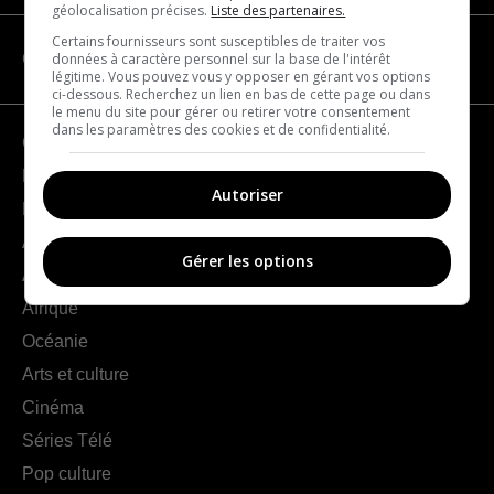
géolocalisation précises.
Liste des partenaires.
Certains fournisseurs sont susceptibles de traiter vos
données à caractère personnel sur la base de l'intérêt
CATÉGORIES
légitime. Vous pouvez vous y opposer en gérant vos options
ci-dessous. Recherchez un lien en bas de cette page ou dans
le menu du site pour gérer ou retirer votre consentement
dans les paramètres des cookies et de confidentialité.
Géographie
France
Autoriser
Europe
Amériques
Gérer les options
Asie
Afrique
Océanie
Arts et culture
Cinéma
Séries Télé
Pop culture