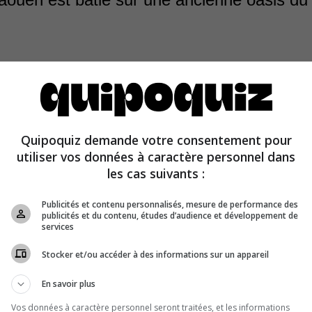
us le nom de « ville bleue » à cause de la couleur azur
Quipoquiz demande votre consentement pour
bitations, Chefchaouen est située dans le nord du Maroc.
utiliser vos données à caractère personnel dans
e dans le Sahara.
les cas suivants :
Publicités et contenu personnalisés, mesure de performance des
publicités et du contenu, études d’audience et développement de
services
Stocker et/ou accéder à des informations sur un appareil
En savoir plus
Vos données à caractère personnel seront traitées, et les informations