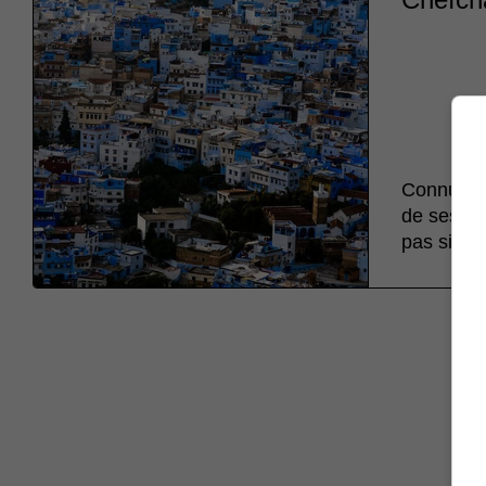
Connue so
de ses ha
pas situé