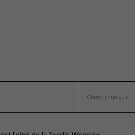
Chercher un quiz
 est l’aîné de la famille Weasley.