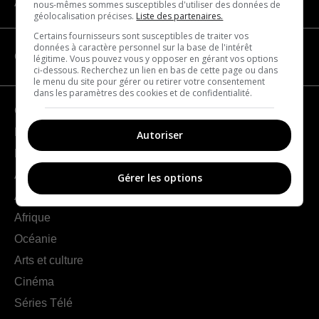
À propos
nous-mêmes sommes susceptibles d'utiliser des données de
géolocalisation précises.
Liste des partenaires.
Certains fournisseurs sont susceptibles de traiter vos
données à caractère personnel sur la base de l'intérêt
CATÉGORIES
légitime. Vous pouvez vous y opposer en gérant vos options
ci-dessous. Recherchez un lien en bas de cette page ou dans
le menu du site pour gérer ou retirer votre consentement
dans les paramètres des cookies et de confidentialité.
Géographie
France
Autoriser
Europe
Amériques
Gérer les options
Asie
Afrique
Océanie
Arts et culture
Cinéma
Séries Télé