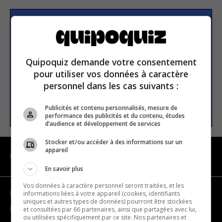
S’inscrire à la newsletter
Quipoquiz demande votre consentement
E-mail
pour utiliser vos données à caractère
personnel dans les cas suivants :
S’INSCRIRE
Publicités et contenu personnalisés, mesure de
performance des publicités et du contenu, études
d’audience et développement de services
Stocker et/ou accéder à des informations sur un
appareil
NAVIGATION
En savoir plus
Vos données à caractère personnel seront traitées, et les
informations liées à votre appareil (cookies, identifiants
Devenir partenaire
uniques et autres types de données) pourront être stockées
Nous joindre
et consultées par 66 partenaires, ainsi que partagées avec lui,
ou utilisées spécifiquement par ce site. Nos partenaires et