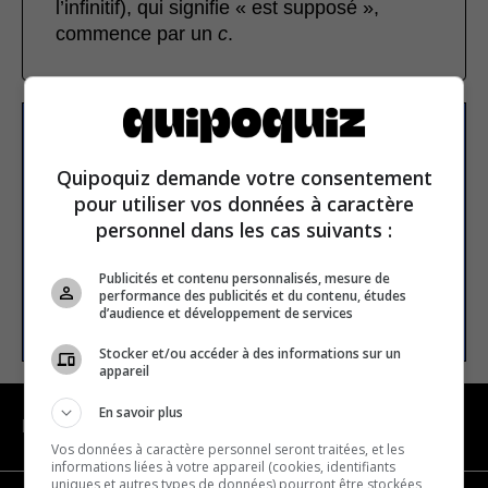
l’infinitif), qui signifie « est supposé »,
commence par un
c
.
S’inscrire à la newsletter
Quipoquiz demande votre consentement
pour utiliser vos données à caractère
E-mail
personnel dans les cas suivants :
Publicités et contenu personnalisés, mesure de
performance des publicités et du contenu, études
S’INSCRIRE
d’audience et développement de services
Stocker et/ou accéder à des informations sur un
appareil
En savoir plus
NAVIGATION
Vos données à caractère personnel seront traitées, et les
informations liées à votre appareil (cookies, identifiants
uniques et autres types de données) pourront être stockées