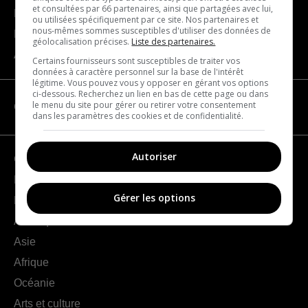
et consultées par 66 partenaires, ainsi que partagées avec lui,
Devenir partenaire
ou utilisées spécifiquement par ce site. Nos partenaires et
nous-mêmes sommes susceptibles d'utiliser des données de
Nous joindre
géolocalisation précises.
Liste des partenaires.
À propos
Certains fournisseurs sont susceptibles de traiter vos
données à caractère personnel sur la base de l'intérêt
légitime. Vous pouvez vous y opposer en gérant vos options
ci-dessous. Recherchez un lien en bas de cette page ou dans
le menu du site pour gérer ou retirer votre consentement
CATÉGORIES
dans les paramètres des cookies et de confidentialité.
Autoriser
Géographie
France
Gérer les options
Europe
Amériques
Asie
Afrique
Océanie
Arts et culture