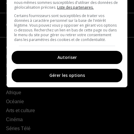
À propos
nous-mêmes sommes susceptibles d'utiliser des données de
géolocalisation précises.
Liste des partenaires.
Certains fournisseurs sont susceptibles de traiter vos
données à caractère personnel sur la base de l'intérêt
CATÉGORIES
légitime. Vous pouvez vous y opposer en gérant vos options
ci-dessous. Recherchez un lien en bas de cette page ou dans
le menu du site pour gérer ou retirer votre consentement
dans les paramètres des cookies et de confidentialité.
Géographie
France
Autoriser
Europe
Amériques
Gérer les options
Asie
Afrique
Océanie
Arts et culture
Cinéma
Séries Télé