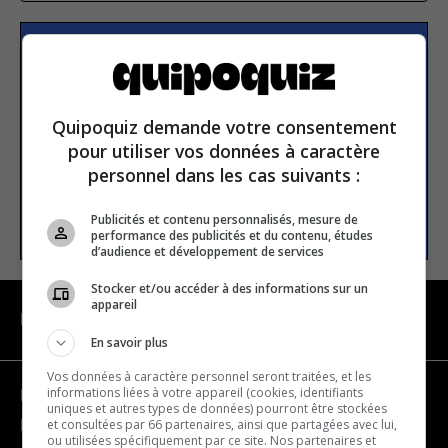
S’inscrire à la newsletter
Quipoquiz demande votre consentement
E-mail
pour utiliser vos données à caractère
personnel dans les cas suivants :
S’INSCRIRE
Publicités et contenu personnalisés, mesure de
performance des publicités et du contenu, études
d’audience et développement de services
Stocker et/ou accéder à des informations sur un
appareil
NAVIGATION
En savoir plus
Vos données à caractère personnel seront traitées, et les
informations liées à votre appareil (cookies, identifiants
Devenir partenaire
uniques et autres types de données) pourront être stockées
et consultées par 66 partenaires, ainsi que partagées avec lui,
Nous joindre
ou utilisées spécifiquement par ce site. Nos partenaires et