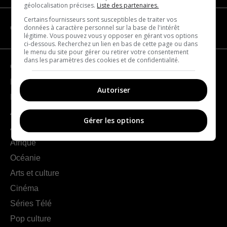
géolocalisation précises.
Liste des partenaires.
Certains fournisseurs sont susceptibles de traiter vos
données à caractère personnel sur la base de l'intérêt
CATÉGORIES
légitime. Vous pouvez vous y opposer en gérant vos options
ci-dessous. Recherchez un lien en bas de cette page ou dans
le menu du site pour gérer ou retirer votre consentement
dans les paramètres des cookies et de confidentialité.
Géographie
France
Autoriser
Europe
Amériques
Gérer les options
Asie
Afrique
Océanie
Arts et culture
Cinéma
Séries Télé
Pop culture