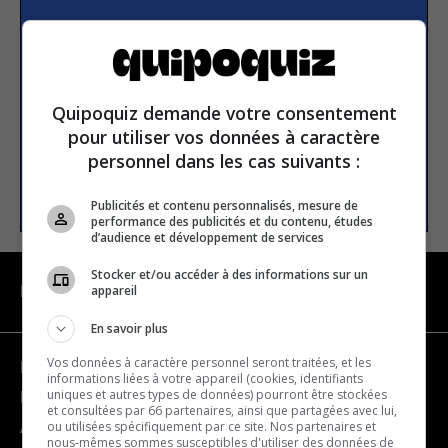
S’inscrire à la newsletter
E-mail
Quipoquiz demande votre consentement
pour utiliser vos données à caractère
personnel dans les cas suivants :
S’INSCRIRE
Publicités et contenu personnalisés, mesure de
performance des publicités et du contenu, études
d’audience et développement de services
Stocker et/ou accéder à des informations sur un
appareil
NAVIGATION
En savoir plus
Vos données à caractère personnel seront traitées, et les
Devenir partenaire
informations liées à votre appareil (cookies, identifiants
uniques et autres types de données) pourront être stockées
Nous joindre
et consultées par 66 partenaires, ainsi que partagées avec lui,
ou utilisées spécifiquement par ce site. Nos partenaires et
À propos
nous-mêmes sommes susceptibles d'utiliser des données de