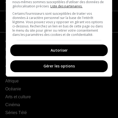
À propos
nous-mêmes sommes susceptibles d'utiliser des données de
géolocalisation précises.
Liste des partenaires.
Certains fournisseurs sont susceptibles de traiter vos
données à caractère personnel sur la base de l'intérêt
CATÉGORIES
légitime. Vous pouvez vous y opposer en gérant vos options
ci-dessous. Recherchez un lien en bas de cette page ou dans
le menu du site pour gérer ou retirer votre consentement
dans les paramètres des cookies et de confidentialité.
Géographie
France
Autoriser
Europe
Amériques
Gérer les options
Asie
Afrique
Océanie
Arts et culture
Cinéma
Séries Télé