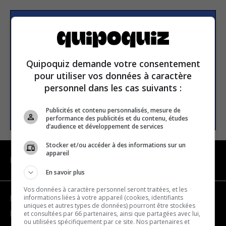
S’inscrire à la newsletter
Quipoquiz demande votre consentement
E-mail
pour utiliser vos données à caractère
personnel dans les cas suivants :
S’INSCRIRE
Publicités et contenu personnalisés, mesure de
performance des publicités et du contenu, études
d’audience et développement de services
Stocker et/ou accéder à des informations sur un
appareil
NAVIGATION
En savoir plus
Vos données à caractère personnel seront traitées, et les
informations liées à votre appareil (cookies, identifiants
Devenir partenaire
uniques et autres types de données) pourront être stockées
et consultées par 66 partenaires, ainsi que partagées avec lui,
Nous joindre
ou utilisées spécifiquement par ce site. Nos partenaires et