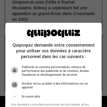
Simpson et celui d’Allie à Rachel
McAdams. Britney a cependant fait une
apparition au grand écran dans
Crossroads
en 2002.
S’inscrire à la newsletter
Quipoquiz demande votre consentement
pour utiliser vos données à caractère
personnel dans les cas suivants :
E-mail
Publicités et contenu personnalisés, mesure de
performance des publicités et du contenu, études
d’audience et développement de services
S’INSCRIRE
Stocker et/ou accéder à des informations sur un
appareil
En savoir plus
Vos données à caractère personnel seront traitées, et les
NAVIGATION