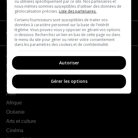
Nous joindre
ou utilisées spécifiquement par ce site. Nos partenaires et
nous-mêmes sommes susceptibles d'utiliser des données de
À propos
géolocalisation précises.
Liste des partenaires.
Certains fournisseurs sont susceptibles de traiter vos
données à caractère personnel sur la base de l'intérêt
légitime. Vous pouvez vous y opposer en gérant vos options
CATÉGORIES
ci-dessous. Recherchez un lien en bas de cette page ou dans
le menu du site pour gérer ou retirer votre consentement
dans les paramètres des cookies et de confidentialité.
Géographie
Autoriser
France
Europe
Gérer les options
Amériques
Asie
Afrique
Océanie
Arts et culture
Cinéma