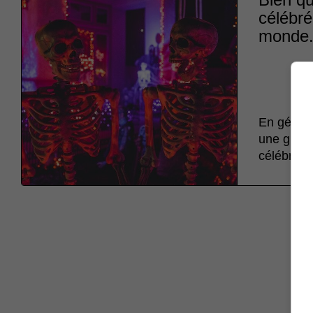
célébré
monde
En généra
une grand
célébrer.