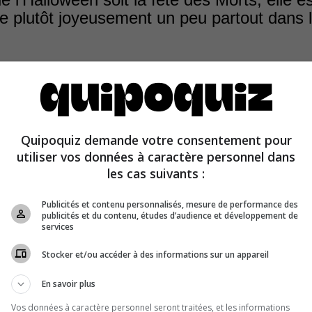
e plutôt joyeusement un peu partout dans 
.
l, l’Halloween est aujourd’hui considérée comme un h
Quipoquiz demande votre consentement pour
e fête joyeuse ou une occasion de se réunir pour mange
utiliser vos données à caractère personnel dans
les cas suivants :
Publicités et contenu personnalisés, mesure de performance des
publicités et du contenu, études d’audience et développement de
services
Stocker et/ou accéder à des informations sur un appareil
En savoir plus
Vos données à caractère personnel seront traitées, et les informations