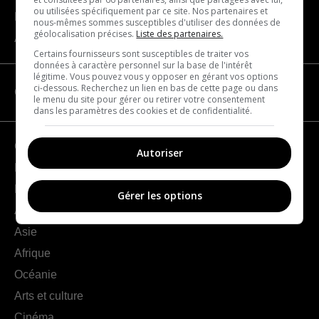
ou utilisées spécifiquement par ce site. Nos partenaires et
Nous joindre
nous-mêmes sommes susceptibles d'utiliser des données de
géolocalisation précises.
Liste des partenaires.
À propos
Certains fournisseurs sont susceptibles de traiter vos
données à caractère personnel sur la base de l'intérêt
légitime. Vous pouvez vous y opposer en gérant vos options
ci-dessous. Recherchez un lien en bas de cette page ou dans
CATÉGORIES
le menu du site pour gérer ou retirer votre consentement
dans les paramètres des cookies et de confidentialité.
Géographie
Autoriser
France
Europe
Gérer les options
Amériques
Asie
Afrique
Océanie
Arts et culture
Cinéma