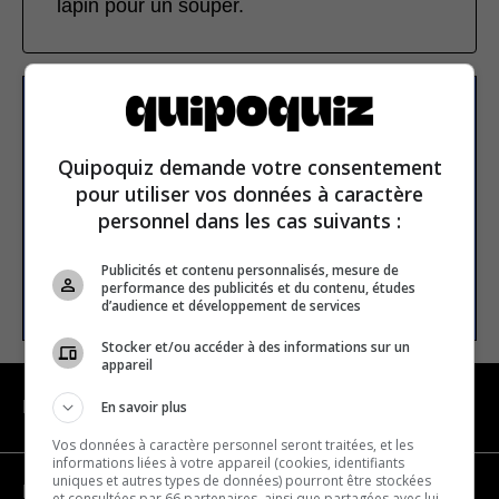
lapin pour un souper.
S’inscrire à la newsletter
Quipoquiz demande votre consentement
pour utiliser vos données à caractère
E-mail
personnel dans les cas suivants :
Publicités et contenu personnalisés, mesure de
S’INSCRIRE
performance des publicités et du contenu, études
d’audience et développement de services
Stocker et/ou accéder à des informations sur un
appareil
En savoir plus
NAVIGATION
Vos données à caractère personnel seront traitées, et les
informations liées à votre appareil (cookies, identifiants
uniques et autres types de données) pourront être stockées
Devenir partenaire
et consultées par 66 partenaires, ainsi que partagées avec lui,