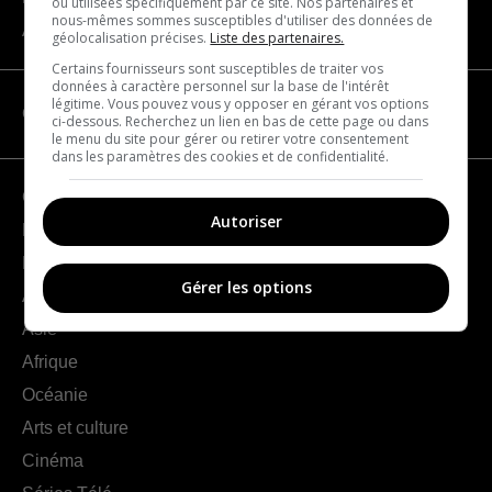
ou utilisées spécifiquement par ce site. Nos partenaires et
nous-mêmes sommes susceptibles d'utiliser des données de
À propos
géolocalisation précises.
Liste des partenaires.
Certains fournisseurs sont susceptibles de traiter vos
données à caractère personnel sur la base de l'intérêt
légitime. Vous pouvez vous y opposer en gérant vos options
CATÉGORIES
ci-dessous. Recherchez un lien en bas de cette page ou dans
le menu du site pour gérer ou retirer votre consentement
dans les paramètres des cookies et de confidentialité.
Géographie
Autoriser
France
Europe
Gérer les options
Amériques
Asie
Afrique
Océanie
Arts et culture
Cinéma