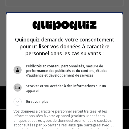
S’inscrire à la newsletter
Quipoquiz demande votre consentement
E-mail
pour utiliser vos données à caractère
personnel dans les cas suivants :
Publicités et contenu personnalisés, mesure de
S’INSCRIRE
performance des publicités et du contenu, études
d’audience et développement de services
Stocker et/ou accéder à des informations sur un
appareil
NAVIGATION
En savoir plus
Vos données à caractère personnel seront traitées, et les
informations liées à votre appareil (cookies, identifiants
Devenir partenaire
uniques et autres types de données) pourront être stockées
et consultées par 66 partenaires, ainsi que partagées avec lui,
Nous joindre