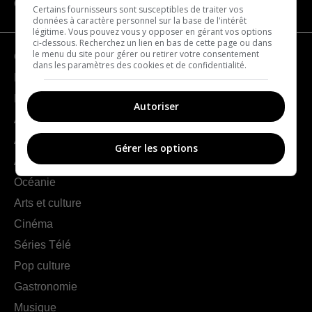
CATÉGORIES
Certains fournisseurs sont susceptibles de traiter vos
données à caractère personnel sur la base de l'intérêt
légitime. Vous pouvez vous y opposer en gérant vos options
ci-dessous. Recherchez un lien en bas de cette page ou dans
le menu du site pour gérer ou retirer votre consentement
Géographie
dans les paramètres des cookies et de confidentialité.
France
Europe
Autoriser
Amériques
Asie
Gérer les options
Afrique
Océanie
Arts et culture
Cinéma
Séries Télé
Pop culture
Gastronomie
Musique