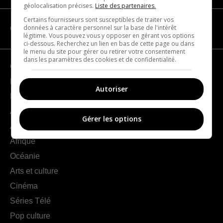
géolocalisation précises.
Liste des partenaires.
Certains fournisseurs sont susceptibles de traiter vos
données à caractère personnel sur la base de l'intérêt
CATÉGORIES
légitime. Vous pouvez vous y opposer en gérant vos options
ci-dessous. Recherchez un lien en bas de cette page ou dans
le menu du site pour gérer ou retirer votre consentement
dans les paramètres des cookies et de confidentialité.
Géographie
France
Autoriser
Europe
Amériques
Gérer les options
Asie
Afrique
Océanie
Arts et culture
Cinéma
Séries Télé
Pop culture