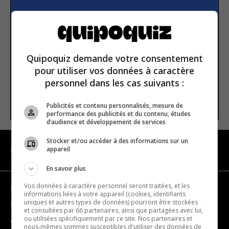
S’inscrire à la newsletter
E-mail
Quipoquiz demande votre consentement
pour utiliser vos données à caractère
personnel dans les cas suivants :
S’INSCRIRE
Publicités et contenu personnalisés, mesure de
performance des publicités et du contenu, études
d’audience et développement de services
Stocker et/ou accéder à des informations sur un
appareil
NAVIGATION
En savoir plus
Vos données à caractère personnel seront traitées, et les
Devenir partenaire
informations liées à votre appareil (cookies, identifiants
uniques et autres types de données) pourront être stockées
Nous joindre
et consultées par 66 partenaires, ainsi que partagées avec lui,
ou utilisées spécifiquement par ce site. Nos partenaires et
À propos
nous-mêmes sommes susceptibles d'utiliser des données de