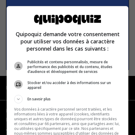
S’inscrire à la newsletter
E-mail
Quipoquiz demande votre consentement
pour utiliser vos données à caractère
personnel dans les cas suivants :
S’INSCRIRE
Publicités et contenu personnalisés, mesure de
performance des publicités et du contenu, études
d’audience et développement de services
Stocker et/ou accéder à des informations sur un
appareil
NAVIGATION
En savoir plus
Vos données à caractère personnel seront traitées, et les
Devenir partenaire
informations liées à votre appareil (cookies, identifiants
uniques et autres types de données) pourront être stockées
Nous joindre
et consultées par 66 partenaires, ainsi que partagées avec lui,
ou utilisées spécifiquement par ce site. Nos partenaires et
À propos
nous-mêmes sommes susceptibles d'utiliser des données de