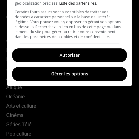
géolocalisation précises.
Liste des partenaires.
Certains fournisseurs sont susceptibles de traiter vos
données à caractère personnel sur la base de l'intérêt
CATÉGORIES
légitime. Vous pouvez vous y opposer en gérant vos options
ci-dessous. Recherchez un lien en bas de cette page ou dans
le menu du site pour gérer ou retirer votre consentement
dans les paramètres des cookies et de confidentialité.
Géographie
France
Autoriser
Europe
Amériques
Gérer les options
Asie
Afrique
Océanie
Arts et culture
Cinéma
Séries Télé
Pop culture