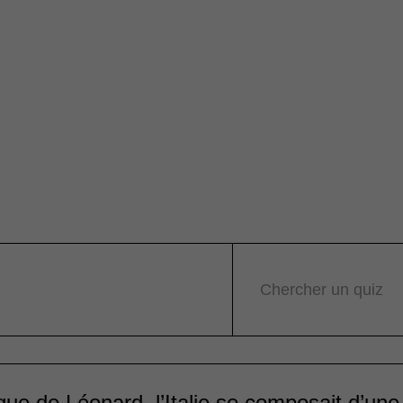
Chercher un quiz
que de Léonard, l’Italie se composait d’une