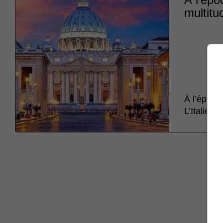
multitu
À l’époqu
L’Italie n