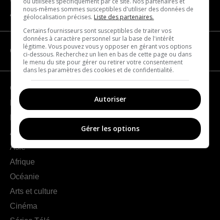
ou utilisées spécifiquement par ce site. Nos partenaires et
nous-mêmes sommes susceptibles d'utiliser des données de
À propos
géolocalisation précises.
Liste des partenaires.
Certains fournisseurs sont susceptibles de traiter vos
données à caractère personnel sur la base de l'intérêt
légitime. Vous pouvez vous y opposer en gérant vos options
CATÉGORIES
ci-dessous. Recherchez un lien en bas de cette page ou dans
le menu du site pour gérer ou retirer votre consentement
dans les paramètres des cookies et de confidentialité.
Géographie
Autoriser
France
Europe
Gérer les options
Amériques
Asie
Afrique
Océanie
Arts et culture
Cinéma