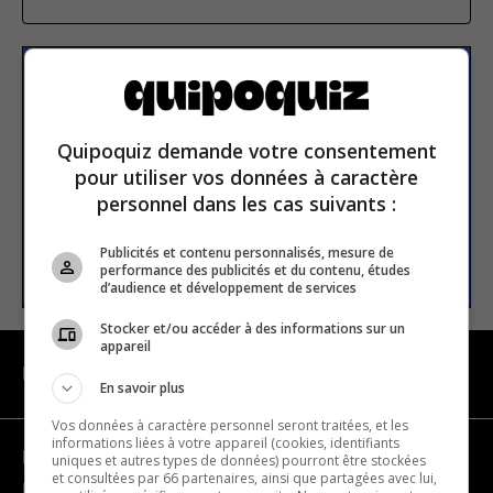
S’inscrire à la newsletter
Quipoquiz demande votre consentement
E-mail
pour utiliser vos données à caractère
personnel dans les cas suivants :
Publicités et contenu personnalisés, mesure de
S’INSCRIRE
performance des publicités et du contenu, études
d’audience et développement de services
Stocker et/ou accéder à des informations sur un
appareil
NAVIGATION
En savoir plus
Vos données à caractère personnel seront traitées, et les
informations liées à votre appareil (cookies, identifiants
Devenir partenaire
uniques et autres types de données) pourront être stockées
et consultées par 66 partenaires, ainsi que partagées avec lui,
Nous joindre