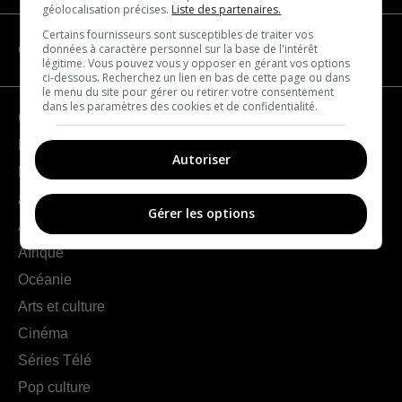
géolocalisation précises.
Liste des partenaires.
Certains fournisseurs sont susceptibles de traiter vos
données à caractère personnel sur la base de l'intérêt
CATÉGORIES
légitime. Vous pouvez vous y opposer en gérant vos options
ci-dessous. Recherchez un lien en bas de cette page ou dans
le menu du site pour gérer ou retirer votre consentement
dans les paramètres des cookies et de confidentialité.
Géographie
France
Autoriser
Europe
Amériques
Gérer les options
Asie
Afrique
Océanie
Arts et culture
Cinéma
Séries Télé
Pop culture