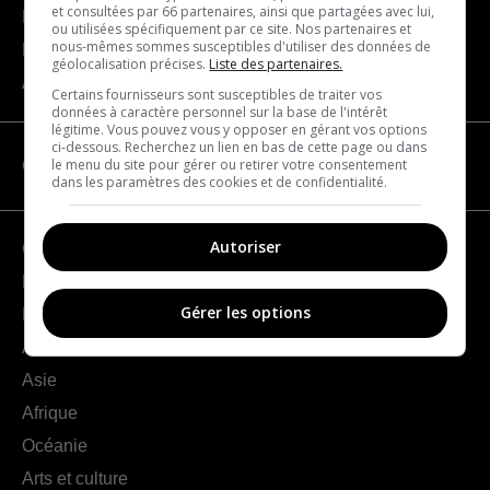
et consultées par 66 partenaires, ainsi que partagées avec lui,
Devenir partenaire
ou utilisées spécifiquement par ce site. Nos partenaires et
nous-mêmes sommes susceptibles d'utiliser des données de
Nous joindre
géolocalisation précises.
Liste des partenaires.
À propos
Certains fournisseurs sont susceptibles de traiter vos
données à caractère personnel sur la base de l'intérêt
légitime. Vous pouvez vous y opposer en gérant vos options
ci-dessous. Recherchez un lien en bas de cette page ou dans
le menu du site pour gérer ou retirer votre consentement
CATÉGORIES
dans les paramètres des cookies et de confidentialité.
Autoriser
Géographie
France
Gérer les options
Europe
Amériques
Asie
Afrique
Océanie
Arts et culture