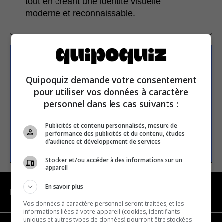
tout en créant une identité visuelle
moderne et reconnaissable.
S’inscrire à la newsletter
Quipoquiz demande votre consentement
pour utiliser vos données à caractère
E-mail
personnel dans les cas suivants :
Publicités et contenu personnalisés, mesure de
performance des publicités et du contenu, études
S’INSCRIRE
d’audience et développement de services
Stocker et/ou accéder à des informations sur un
appareil
En savoir plus
NAVIGATION
Vos données à caractère personnel seront traitées, et les
informations liées à votre appareil (cookies, identifiants
uniques et autres types de données) pourront être stockées