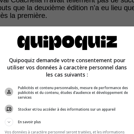
uts que la deuxième édition n’a eu lieu qu
ès la première.
0 000 places de la première édition, seulement 37 000 bil
Quipoquiz demande votre consentement pour
. L’année suivante, l’événement a été annulé, mais était
utiliser vos données à caractère personnel dans
les cas suivants :
Publicités et contenu personnalisés, mesure de performance des
publicités et du contenu, études d’audience et développement de
services
Stocker et/ou accéder à des informations sur un appareil
En savoir plus
Vos données à caractère personnel seront traitées, et les informations