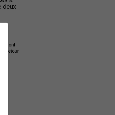
e deux
lets ont
 de retour