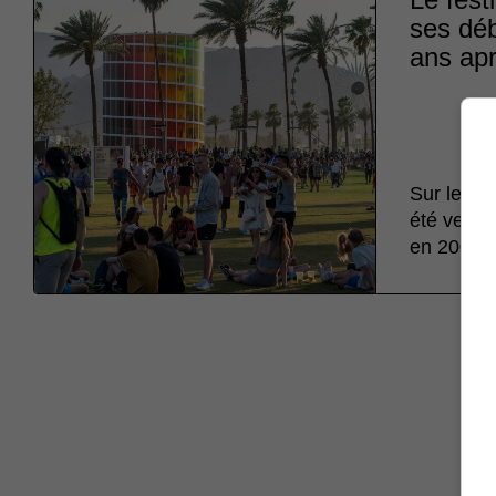
ses déb
ans apr
Sur les 7
été vendu
en 2001.