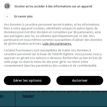
Stocker et/ou accéder à des informations sur un appareil
En savoir plus
Vos données à caractère personnel seront traitées, et les informations
liées à votre appareil (cookies, identifiants uniques et autres types de
données) pourront être stockées et consultées par 66 partenaires, ainsi
que partagées avec lui, ou utilisées spécifiquement par ce site. Nos
partenaires et nous-mêmes sommes susceptibles d'utiliser des données
de géolocalisation précises.
Liste des partenaires.
Certains fournisseurs sont susceptibles de traiter vos données à
caractère personnel sur la base de l'intérêt légitime. Vous pouvez vous y
opposer en gérant vos options ci-dessous. Recherchez un lien en bas de
cette page ou dans le menu du site pour gérer ou retirer votre
consentement dans les paramètres des cookies et de confidentialité.
Gérer les options
Autoriser
Relève le défi du score parfait. Une seule er
in.
fatale!