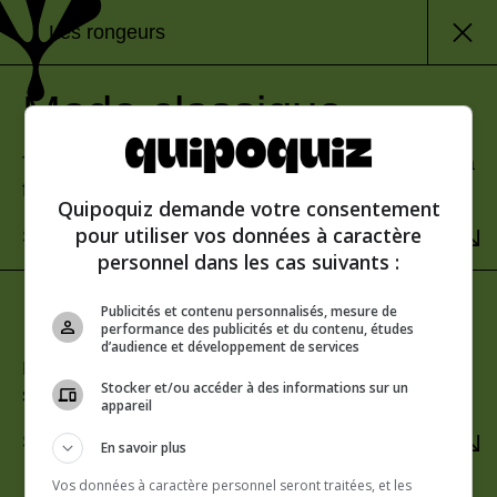
Les rongeurs
Mode classique
Teste tes connaissances et découvre ton score à la
fin.
Quipoquiz demande votre consentement
pour utiliser vos données à caractère
SÉLECTIONNER
personnel dans les cas suivants :
Mode rafale
Publicités et contenu personnalisés, mesure de
performance des publicités et du contenu, études
d’audience et développement de services
Relève le défi du score parfait. Une seule erreur te
Stocker et/ou accéder à des informations sur un
sera fatale!
appareil
SÉLECTIONNER
En savoir plus
Vos données à caractère personnel seront traitées, et les