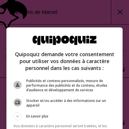
Les films de Marvel
Mode classique
Teste tes connaissances et découvre ton score à la
Quipoquiz demande votre consentement
fin.
pour utiliser vos données à caractère
personnel dans les cas suivants :
SÉLECTIONNER
Publicités et contenu personnalisés, mesure de
performance des publicités et du contenu, études
Mode rafale
d’audience et développement de services
Stocker et/ou accéder à des informations sur un
Relève le défi du score parfait. Une seule erreur te
appareil
sera fatale!
En savoir plus
SÉLECTIONNER
Vos données à caractère personnel seront traitées, et les