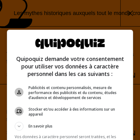
Les mythes historiques auxquels tout le monde cro
Mode classique
Teste tes connaissances et découvre ton score à la
Quipoquiz demande votre consentement
fin.
pour utiliser vos données à caractère
personnel dans les cas suivants :
SÉLECTIONNER
Publicités et contenu personnalisés, mesure de
performance des publicités et du contenu, études
Mode rafale
d’audience et développement de services
Stocker et/ou accéder à des informations sur un
Relève le défi du score parfait. Une seule erreur te
appareil
sera fatale!
En savoir plus
SÉLECTIONNER
Vos données à caractère personnel seront traitées, et les