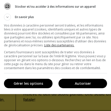
Stocker et/ou accéder à des informations sur un appareil
En savoir plus
Vos données à caractère personnel seront traitées, et les informations
liées à votre appareil (cookies, identifiants uniques et autres types de
données) pourront être stockées et consultées par 66 partenaires, ainsi
que partagées avec lui, ou utilisées spécifiquement par ce site. Nos
partenaires et nous-mêmes sommes susceptibles d'utiliser des données
de géolocalisation précises.
Liste des partenaires.
Certains fournisseurs sont susceptibles de traiter vos données à
caractère personnel sur la base de l'intérêt légitime. Vous pouvez vous y
opposer en gérant vos options ci-dessous. Recherchez un lien en bas de
cette page ou dans le menu du site pour gérer ou retirer votre
consentement dans les paramètres des cookies et de confidentialité.
Gérer les options
Autoriser
Relève le défi du score parfait. Une seule er
in.
fatale!