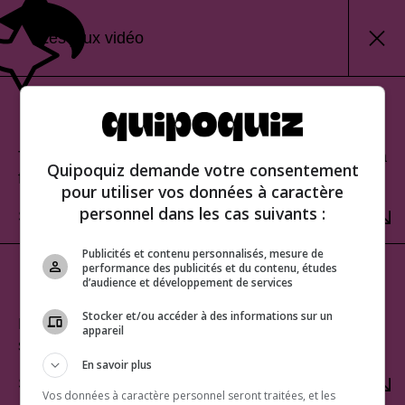
Les jeux vidéo
Mode classique
Teste tes connaissances et découvre ton score à la
Quipoquiz demande votre consentement
fin.
pour utiliser vos données à caractère
personnel dans les cas suivants :
SÉLECTIONNER
Publicités et contenu personnalisés, mesure de
performance des publicités et du contenu, études
Mode rafale
d’audience et développement de services
Stocker et/ou accéder à des informations sur un
Relève le défi du score parfait. Une seule erreur te
appareil
sera fatale!
En savoir plus
SÉLECTIONNER
Vos données à caractère personnel seront traitées, et les