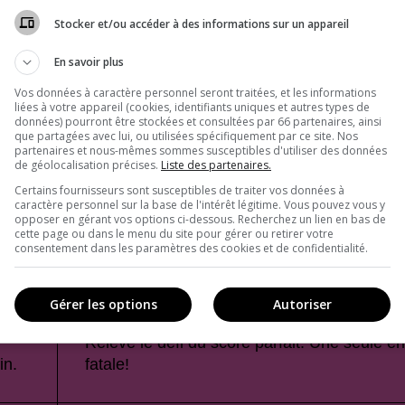
Stocker et/ou accéder à des informations sur un appareil
En savoir plus
Vos données à caractère personnel seront traitées, et les informations
liées à votre appareil (cookies, identifiants uniques et autres types de
données) pourront être stockées et consultées par 66 partenaires, ainsi
que partagées avec lui, ou utilisées spécifiquement par ce site. Nos
partenaires et nous-mêmes sommes susceptibles d'utiliser des données
de géolocalisation précises.
Liste des partenaires.
Certains fournisseurs sont susceptibles de traiter vos données à
caractère personnel sur la base de l'intérêt légitime. Vous pouvez vous y
opposer en gérant vos options ci-dessous. Recherchez un lien en bas de
cette page ou dans le menu du site pour gérer ou retirer votre
consentement dans les paramètres des cookies et de confidentialité.
Gérer les options
Autoriser
Relève le défi du score parfait. Une seule er
in.
fatale!