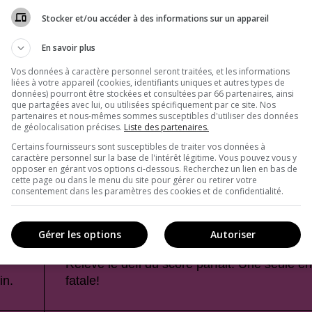
Stocker et/ou accéder à des informations sur un appareil
En savoir plus
Vos données à caractère personnel seront traitées, et les informations
liées à votre appareil (cookies, identifiants uniques et autres types de
données) pourront être stockées et consultées par 66 partenaires, ainsi
que partagées avec lui, ou utilisées spécifiquement par ce site. Nos
partenaires et nous-mêmes sommes susceptibles d'utiliser des données
de géolocalisation précises.
Liste des partenaires.
Certains fournisseurs sont susceptibles de traiter vos données à
caractère personnel sur la base de l'intérêt légitime. Vous pouvez vous y
opposer en gérant vos options ci-dessous. Recherchez un lien en bas de
cette page ou dans le menu du site pour gérer ou retirer votre
consentement dans les paramètres des cookies et de confidentialité.
Gérer les options
Autoriser
Relève le défi du score parfait. Une seule er
in.
fatale!