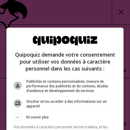
Le vin
Mode classique
Teste tes connaissances et découvre ton score à la
Quipoquiz demande votre consentement
fin.
pour utiliser vos données à caractère
personnel dans les cas suivants :
SÉLECTIONNER
Publicités et contenu personnalisés, mesure de
performance des publicités et du contenu, études
Mode rafale
d’audience et développement de services
Stocker et/ou accéder à des informations sur un
Relève le défi du score parfait. Une seule erreur te
appareil
sera fatale!
En savoir plus
SÉLECTIONNER
Vos données à caractère personnel seront traitées, et les