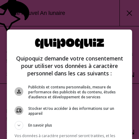
Le Nouvel An lunaire
Mode classique
Teste tes connaissances et découvre ton score à la
Quipoquiz demande votre consentement
fin.
pour utiliser vos données à caractère
personnel dans les cas suivants :
SÉLECTIONNER
Publicités et contenu personnalisés, mesure de
performance des publicités et du contenu, études
Mode rafale
d’audience et développement de services
Stocker et/ou accéder à des informations sur un
Relève le défi du score parfait. Une seule erreur te
appareil
sera fatale!
En savoir plus
SÉLECTIONNER
Vos données à caractère personnel seront traitées, et les