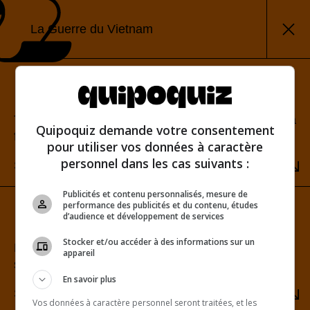
La Guerre du Vietnam
Mode classique
Teste tes connaissances et découvre ton score à la
Quipoquiz demande votre consentement
fin.
pour utiliser vos données à caractère
personnel dans les cas suivants :
SÉLECTIONNER
Publicités et contenu personnalisés, mesure de
performance des publicités et du contenu, études
Mode rafale
d’audience et développement de services
Stocker et/ou accéder à des informations sur un
Relève le défi du score parfait. Une seule erreur te
appareil
sera fatale!
En savoir plus
SÉLECTIONNER
Vos données à caractère personnel seront traitées, et les