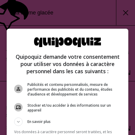
La crème glacée
Mode classique
Teste tes connaissances et découvre ton score à la
Quipoquiz demande votre consentement
fin.
pour utiliser vos données à caractère
personnel dans les cas suivants :
SÉLECTIONNER
Publicités et contenu personnalisés, mesure de
performance des publicités et du contenu, études
Mode rafale
d’audience et développement de services
Stocker et/ou accéder à des informations sur un
Relève le défi du score parfait. Une seule erreur te
appareil
sera fatale!
En savoir plus
SÉLECTIONNER
Vos données à caractère personnel seront traitées, et les