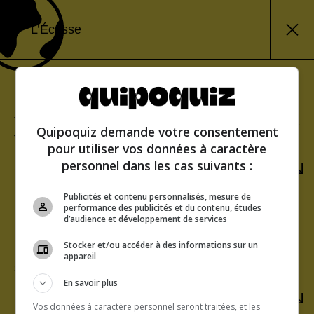
L’Écosse
Mode classique
Teste tes connaissances et découvre ton score à la
Quipoquiz demande votre consentement
fin.
pour utiliser vos données à caractère
personnel dans les cas suivants :
SÉLECTIONNER
Publicités et contenu personnalisés, mesure de
performance des publicités et du contenu, études
Mode rafale
d’audience et développement de services
Stocker et/ou accéder à des informations sur un
Relève le défi du score parfait. Une seule erreur te
appareil
sera fatale!
En savoir plus
SÉLECTIONNER
Vos données à caractère personnel seront traitées, et les