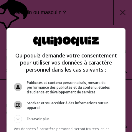
Féminin ou masculin ?
Mode classique
Teste tes connaissances et découvre ton score à la
Quipoquiz demande votre consentement
fin.
pour utiliser vos données à caractère
personnel dans les cas suivants :
SÉLECTIONNER
Publicités et contenu personnalisés, mesure de
performance des publicités et du contenu, études
Mode rafale
d’audience et développement de services
Stocker et/ou accéder à des informations sur un
Relève le défi du score parfait. Une seule erreur te
appareil
sera fatale!
En savoir plus
SÉLECTIONNER
Vos données à caractère personnel seront traitées, et les