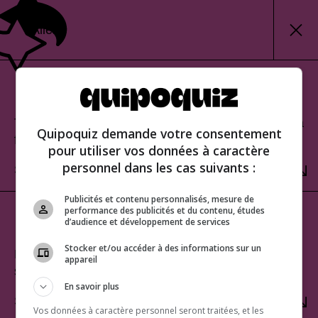
Alien
Mode classique
Teste tes connaissances et découvre ton score à la
Quipoquiz demande votre consentement
fin.
pour utiliser vos données à caractère
personnel dans les cas suivants :
SÉLECTIONNER
Publicités et contenu personnalisés, mesure de
performance des publicités et du contenu, études
Mode rafale
d’audience et développement de services
Stocker et/ou accéder à des informations sur un
Relève le défi du score parfait. Une seule erreur te
appareil
sera fatale!
En savoir plus
SÉLECTIONNER
Vos données à caractère personnel seront traitées, et les