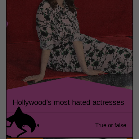
Hollywood’s most hated actresses
Cinema
True or false