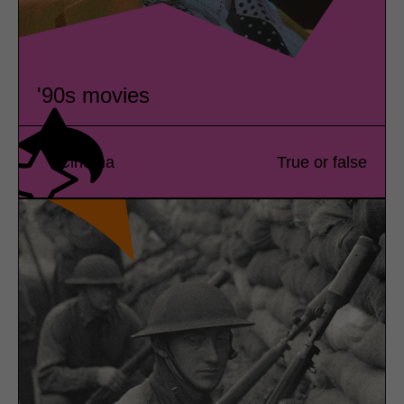
'90s movies
Cinema
True or false