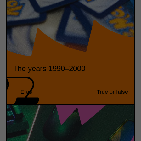
The years 1990–2000
Eras
True or false