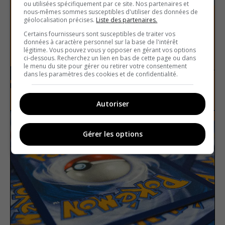
ou utilisées spécifiquement par ce site. Nos partenaires et
nous-mêmes sommes susceptibles d'utiliser des données de
géolocalisation précises.
Liste des partenaires.
Certains fournisseurs sont susceptibles de traiter vos
données à caractère personnel sur la base de l'intérêt
légitime. Vous pouvez vous y opposer en gérant vos options
The 20th century
ci-dessous. Recherchez un lien en bas de cette page ou dans
le menu du site pour gérer ou retirer votre consentement
dans les paramètres des cookies et de confidentialité.
History
True or false
Autoriser
Gérer les options