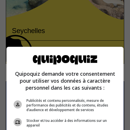
Seychelles
Africa
True or false
Quipoquiz demande votre consentement
pour utiliser vos données à caractère
personnel dans les cas suivants :
Subscribe to our
newsletter
Publicités et contenu personnalisés, mesure de
performance des publicités et du contenu, études
d’audience et développement de services
Stocker et/ou accéder à des informations sur un
Email address
appareil