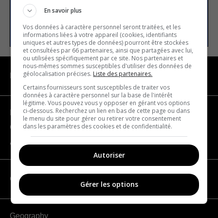
En savoir plus
SUBSCRIBE
Vos données à caractère personnel seront traitées, et les
informations liées à votre appareil (cookies, identifiants
uniques et autres types de données) pourront être stockées
et consultées par 66 partenaires, ainsi que partagées avec lui,
ou utilisées spécifiquement par ce site. Nos partenaires et
nous-mêmes sommes susceptibles d'utiliser des données de
géolocalisation précises.
Liste des partenaires.
NAVIGATION
Certains fournisseurs sont susceptibles de traiter vos
données à caractère personnel sur la base de l'intérêt
légitime. Vous pouvez vous y opposer en gérant vos options
ci-dessous. Recherchez un lien en bas de cette page ou dans
Become a partner
le menu du site pour gérer ou retirer votre consentement
dans les paramètres des cookies et de confidentialité.
Contact us
About us
Autoriser
CATEGORIES
Gérer les options
Geography